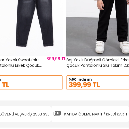
899,98 TL
ar Yakalı Sweatshirt
Bej Yazılı Düğmeli Gömlekli Erke
tolonlu Erkek Çocuk
Çocuk Pantolon
7
m
%60 indirim
 TL
399,99 TL
GÜVENLİ ALIŞVERİŞ 256B SSL
KAPIDA ÖDEME NAKİT / KREDİ KARTI