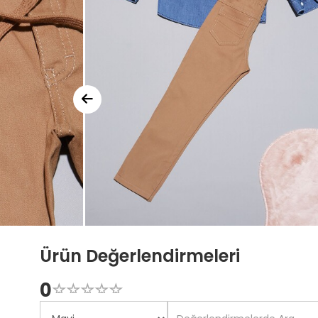
Ürün Değerlendirmeleri
0
☆
★
☆
★
☆
★
☆
★
☆
★