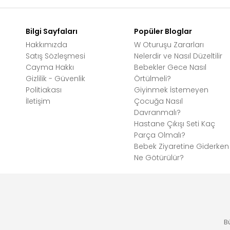
Bilgi Sayfaları
Popüler Bloglar
Hakkımızda
W Oturuşu Zararları
Satış Sözleşmesi
Nelerdir ve Nasıl Düzeltilir
Cayma Hakkı
Bebekler Gece Nasıl
Gizlilik - Güvenlik
Örtülmeli?
Politiakası
Giyinmek İstemeyen
İletişim
Çocuğa Nasıl
Davranmalı?
Hastane Çıkışı Seti Kaç
Parça Olmalı?
Bebek Ziyaretine Giderken
Ne Götürülür?
B