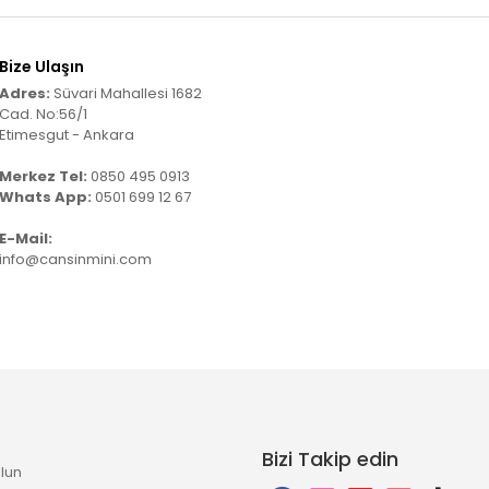
Bize Ulaşın
Adres:
Süvari Mahallesi 1682
Cad. No:56/1
Etimesgut - Ankara
Merkez Tel:
0850 495 0913
Whats App:
0501 699 12 67
E-Mail:
info@cansinmini.com
Bizi Takip edin
lun