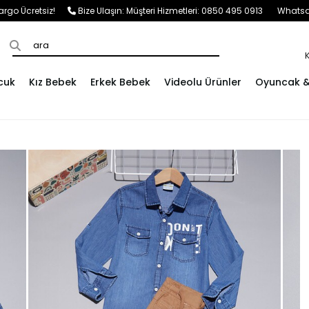
e Kargo Ücretsiz!
Bize Ulaşın:
Müşteri Hizmetleri: 0850 495 0913
Whatsap
cuk
Kız Bebek
Erkek Bebek
Videolu Ürünler
Oyuncak & 