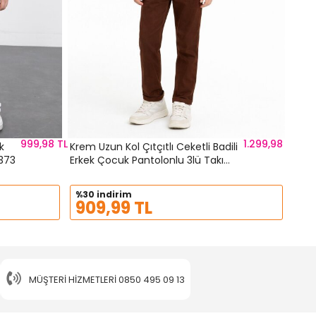
999,98 TL
1.299,98 TL
k
Krem Uzun Kol Çıtçıtlı Ceketli Badili
lu 3lü Takım 23373
Erkek Çocuk Pantolonlu 3lü Takım
23618
%30 indirim
909,99 TL
MÜŞTERI HIZMETLERI
0850 495 09 13