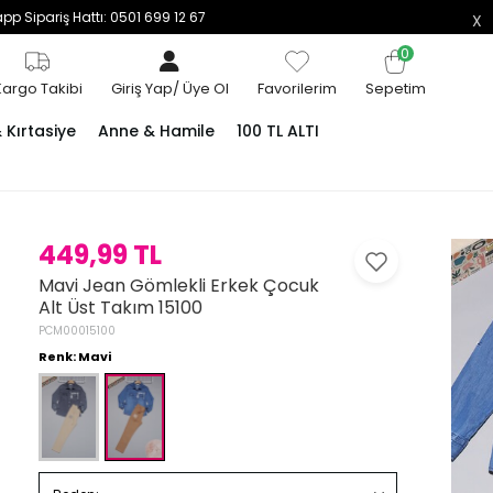
p Sipariş Hattı: 0501 699 12 67
0
Kargo Takibi
Giriş Yap
/
Üye Ol
Favorilerim
Sepetim
Kırtasiye
Anne & Hamile
100 TL ALTI
449,99 TL
Mavi Jean Gömlekli Erkek Çocuk
Alt Üst Takım 15100
PCM00015100
Renk: Mavi