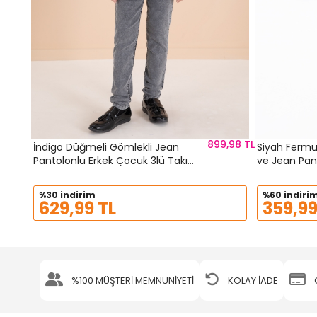
899,98 TL
İndigo Düğmeli Gömlekli Jean
Siyah Fermu
Pantolonlu Erkek Çocuk 3lü Takım
ve Jean Pan
19971
Takım 2010
%30 indirim
%60 indiri
629,99 TL
359,99
%100 MÜŞTERİ MEMNUNİYETİ
KOLAY İADE