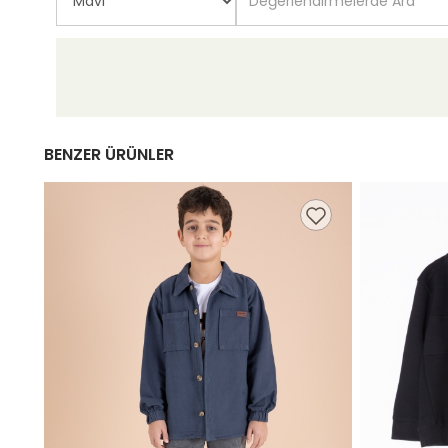
BENZER ÜRÜNLER
49,99 TL