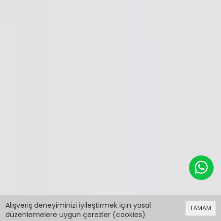
799,98 TL
Alışveriş deneyiminizi iyileştirmek için yasal
TAMAM
düzenlemelere uygun çerezler (cookies)