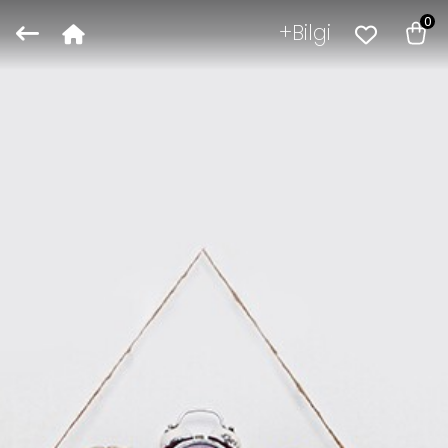
0
Bilgi