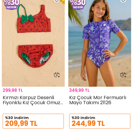
299,98 TL
349,99 TL
Kırmızı Karpuz Desenli
Kız Çocuk Mor Fermuarlı
Fiyonklu Kız Çocuk Omuz
Mayo Takımı 21126
Askılı Mayo Takımı 21113
%30 indirim
%30 indirim
209,99 TL
244,99 TL