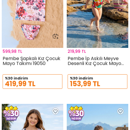
599,98 TL
219,99 TL
Pembe Şapkalı Kız Çocuk
Pembe İp Askılı Meyve
Mayo Takımı 19050
Desenli Kız Çocuk Mayo
21071
%30 indirim
%30 indirim
419,99 TL
153,99 TL