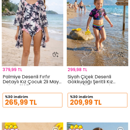
379,99 TL
299,98 TL
Palmiye Desenli Fırfır
Siyah Çiçek Desenli
Detaylı Kız Çocuk 2li Mayo
Gökkuşağı Şeritli Kız
Takımı 21074
Çocuk 2li Mayo Takımı
21112
%30 indirim
%30 indirim
265,99 TL
209,99 TL