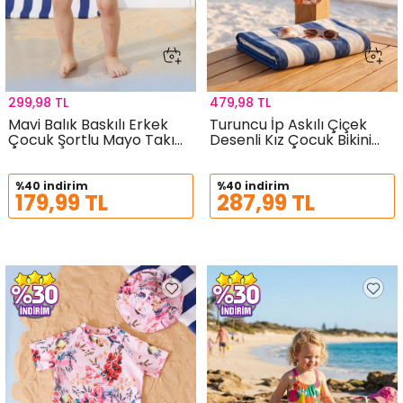
299,98 TL
479,98 TL
Mavi Balık Baskılı Erkek
Turuncu İp Askılı Çiçek
Çocuk Şortlu Mayo Takımı
Desenli Kız Çocuk Bikini
19035
19045
%40 indirim
%40 indirim
179,99 TL
287,99 TL