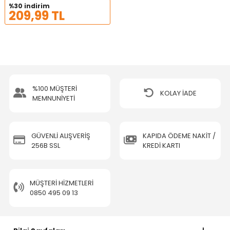
%30 indirim
209,99 TL
%100 MÜŞTERİ
KOLAY İADE
MEMNUNİYETİ
GÜVENLİ ALIŞVERİŞ
KAPIDA ÖDEME NAKİT /
256B SSL
KREDİ KARTI
MÜŞTERI HIZMETLERI
0850 495 09 13