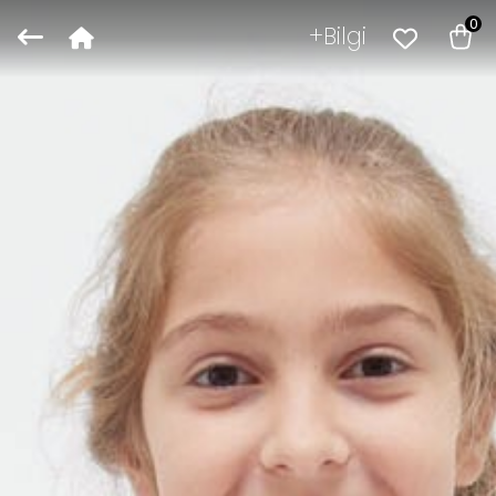
0
Bilgi