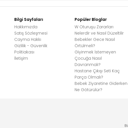
Bilgi Sayfaları
Popüler Bloglar
Hakkımızda
W Oturuşu Zararları
Satış Sözleşmesi
Nelerdir ve Nasıl Düzeltilir
Cayma Hakkı
Bebekler Gece Nasıl
Gizlilik - Güvenlik
Örtülmeli?
Politiakası
Giyinmek İstemeyen
İletişim
Çocuğa Nasıl
Davranmalı?
Hastane Çıkışı Seti Kaç
Parça Olmalı?
Bebek Ziyaretine Giderken
Ne Götürülür?
B