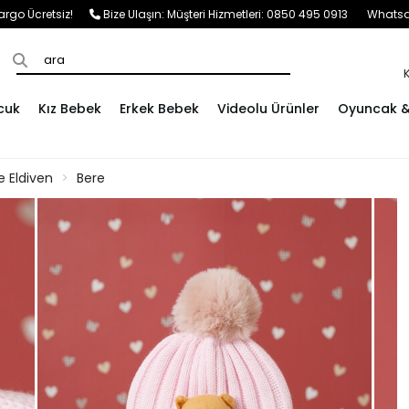
e Kargo Ücretsiz!
Bize Ulaşın:
Müşteri Hizmetleri: 0850 495 0913
Whatsap
cuk
Kız Bebek
Erkek Bebek
Videolu Ürünler
Oyuncak & 
e Eldiven
Bere