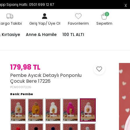
p Sipariş Hattı: 0501 699 12 67
0
Kargo Takibi
Giriş Yap
/
Üye Ol
Favorilerim
Sepetim
Kırtasiye
Anne & Hamile
100 TL ALTI
179,98 TL
Pembe Ayıcık Detaylı Ponponlu
Çocuk Bere 17226
PCM00017226
Renk: Pembe