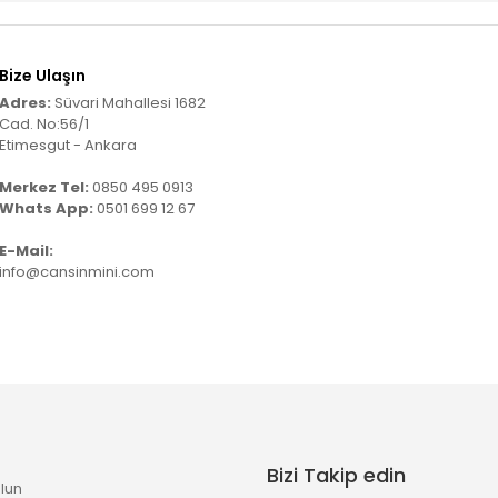
Bize Ulaşın
Adres:
Süvari Mahallesi 1682
Cad. No:56/1
Etimesgut - Ankara
Merkez Tel:
0850 495 0913
Whats App:
0501 699 12 67
E-Mail:
info@cansinmini.com
Bizi Takip edin
lun