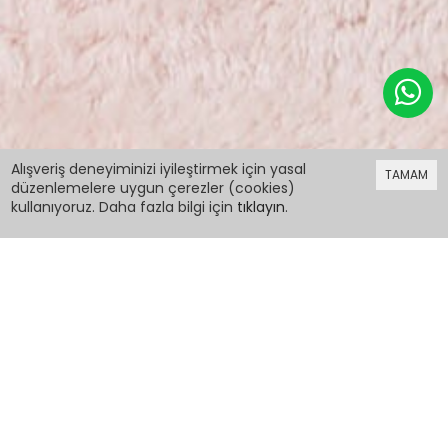
299,98 TL
Alışveriş deneyiminizi iyileştirmek için yasal
TAMAM
düzenlemelere uygun çerezler (cookies)
kullanıyoruz. Daha fazla bilgi için
tıklayın
.
299,98 TL
Pembe Gülen Yüz Sırtı Baskılı Kız Çocuk
Sweatshirt 16701
PCM00016701
Renk: Pembe