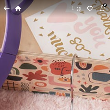
0
Bilgi