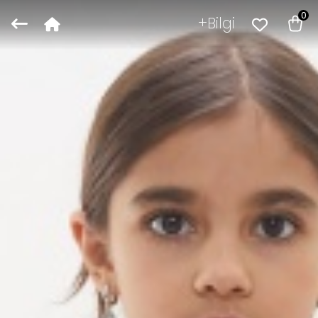
0
Bilgi