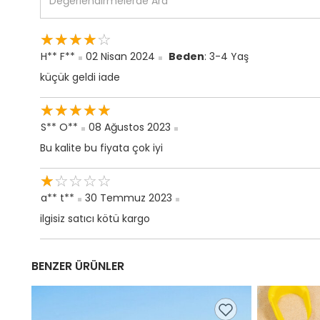
☆
★
☆
★
☆
★
☆
★
☆
★
H** F**
02 Nisan 2024
Beden
: 3-4 Yaş
küçük geldi iade
☆
★
☆
★
☆
★
☆
★
☆
★
S** O**
08 Ağustos 2023
Bu kalite bu fiyata çok iyi
☆
★
☆
★
☆
★
☆
★
☆
★
a** t**
30 Temmuz 2023
ilgisiz satıcı kötü kargo
BENZER ÜRÜNLER