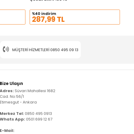
%40 indirim
287,99 TL
MÜŞTERI HIZMETLERI
0850 495 09 13
Bize Ulaşın
Adres:
Süvari Mahallesi 1682
Cad. No:56/1
Etimesgut - Ankara
Merkez Tel:
0850 495 0913
Whats App:
0501 699 12 67
E-Mail: