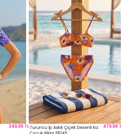
Pemb
Takı
%30
41
349,99 TL
479,98 TL
Turuncu İp Askılı Çiçek Desenli Kız
Çocuk Bikini 19045