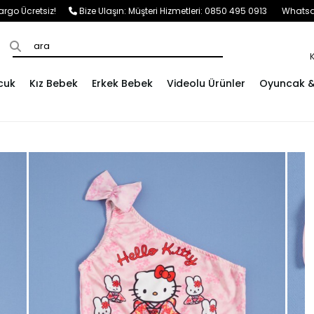
e Kargo Ücretsiz!
Bize Ulaşın:
Müşteri Hizmetleri: 0850 495 0913
Whatsap
cuk
Kız Bebek
Erkek Bebek
Videolu Ürünler
Oyuncak & 