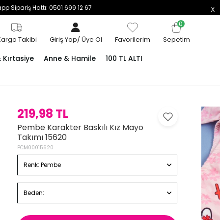
p Sipariş Hattı: 0501 699 12 67
0
Kargo Takibi
Giriş Yap
/
Üye Ol
Favorilerim
Sepetim
Kırtasiye
Anne & Hamile
100 TL ALTI
219,98 TL
Pembe Karakter Baskılı Kız Mayo
Takımı 15620
PCM00015620
Renk:
Pembe
Beden: