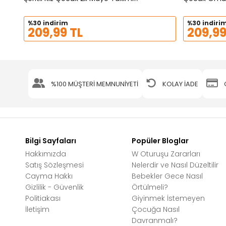
21112
21113
%30 indirim
%30 indiri
209,99 TL
209,99
%100 MÜŞTERİ MEMNUNİYETİ
KOLAY İADE
Bilgi Sayfaları
Popüler Bloglar
Hakkımızda
W Oturuşu Zararları
Satış Sözleşmesi
Nelerdir ve Nasıl Düzeltilir
Cayma Hakkı
Bebekler Gece Nasıl
Gizlilik - Güvenlik
Örtülmeli?
Politiakası
Giyinmek İstemeyen
İletişim
Çocuğa Nasıl
Davranmalı?