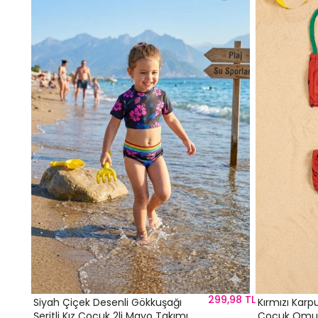
,99 TL
299,98 TL
Siyah Çiçek Desenli Gökkuşağı
Kırmızı Karp
Şeritli Kız Çocuk 2li Mayo Takımı
Çocuk Omuz 