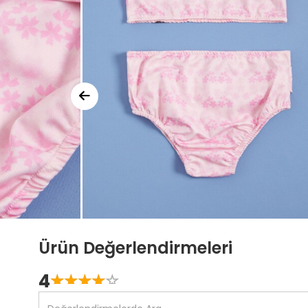
Ürün Değerlendirmeleri
4
☆
★
☆
★
☆
★
☆
★
☆
★