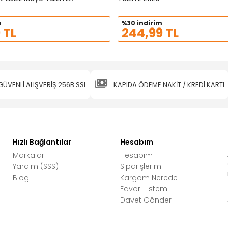
m
%30 indirim
 TL
244,99 TL
GÜVENLİ ALIŞVERİŞ 256B SSL
KAPIDA ÖDEME NAKİT / KREDİ KARTI
Hızlı Bağlantılar
Hesabım
Markalar
Hesabım
Yardım (SSS)
Siparişlerim
Blog
Kargom Nerede
Favori Listem
Davet Gönder