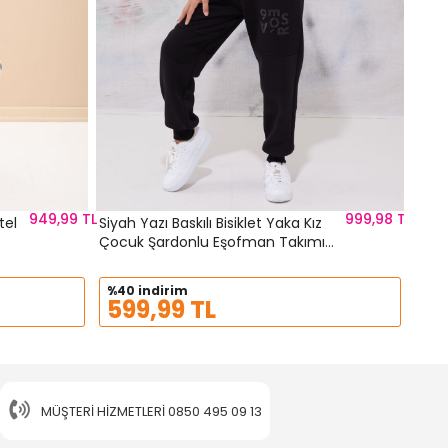
949,99 TL
999,98 TL
tel
Siyah Yazı Baskılı Bisiklet Yaka Kız
Çocuk Şardonlu Eşofman Takımı
19342
%40 indirim
599,99 TL
MÜŞTERI HIZMETLERI
0850 495 09 13