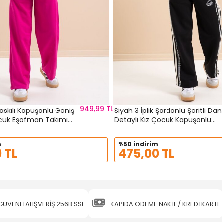
949,99 TL
askılı Kapüşonlu Geniş
Siyah 3 İplik Şardonlu Şeritli Dan
cuk Eşofman Takımı
Detaylı Kız Çocuk Kapüşonlu
Eşofman Takımı 22719
m
%50 indirim
 TL
475,00 TL
GÜVENLİ ALIŞVERİŞ 256B SSL
KAPIDA ÖDEME NAKİT / KREDİ KARTI