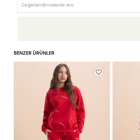
BENZER ÜRÜNLER
9,99 TL