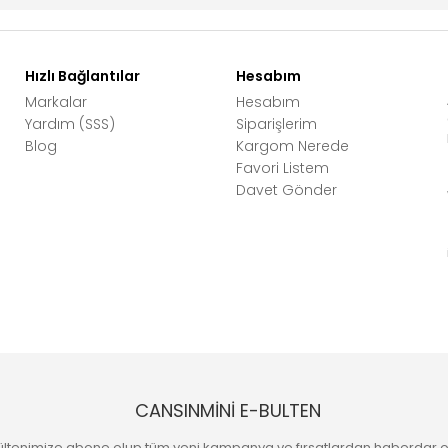
Hızlı Bağlantılar
Hesabım
Markalar
Hesabım
Yardım (SSS)
Siparişlerim
Blog
Kargom Nerede
Favori Listem
Davet Gönder
CANSINMİNİ E-BULTEN
ültenimize abone olup tüm yeni kampanya ve fırsatlardan haberdar o