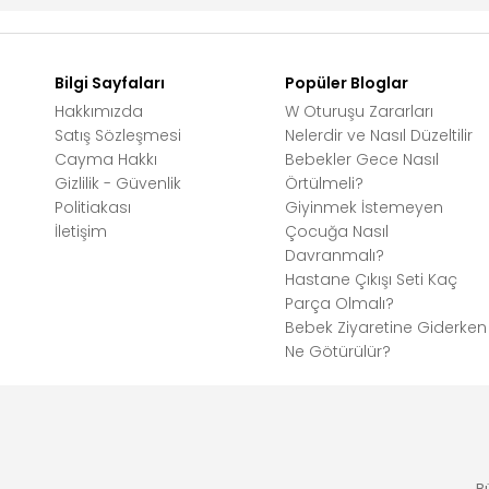
Bilgi Sayfaları
Popüler Bloglar
Hakkımızda
W Oturuşu Zararları
Satış Sözleşmesi
Nelerdir ve Nasıl Düzeltilir
Cayma Hakkı
Bebekler Gece Nasıl
Gizlilik - Güvenlik
Örtülmeli?
Politiakası
Giyinmek İstemeyen
İletişim
Çocuğa Nasıl
Davranmalı?
Hastane Çıkışı Seti Kaç
Parça Olmalı?
Bebek Ziyaretine Giderken
Ne Götürülür?
B