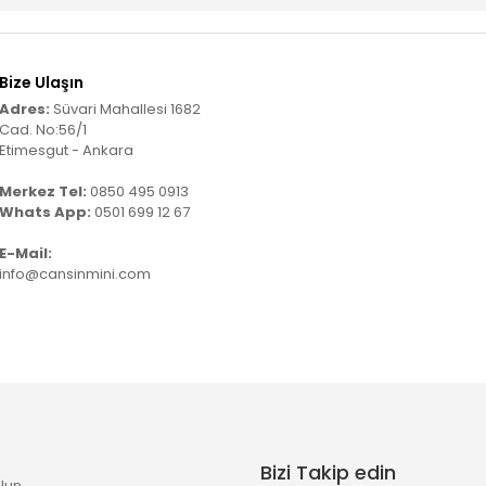
Bize Ulaşın
Adres:
Süvari Mahallesi 1682
Cad. No:56/1
Etimesgut - Ankara
Merkez Tel:
0850 495 0913
Whats App:
0501 699 12 67
E-Mail:
info@cansinmini.com
Bizi Takip edin
lun