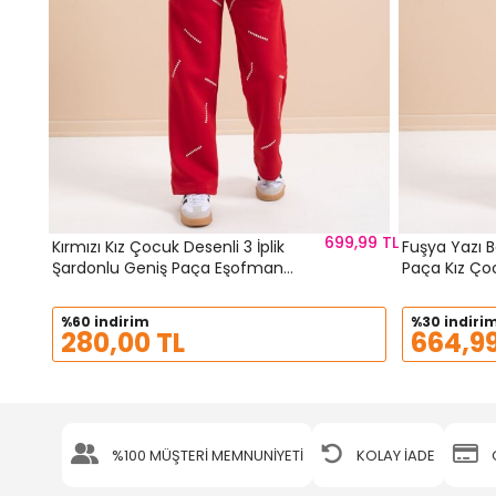
699,99 TL
Kırmızı Kız Çocuk Desenli 3 İplik
Fuşya Yazı B
Şardonlu Geniş Paça Eşofman
Paça Kız Ço
Takımı 22645
21432
%60 indirim
%30 indiri
280,00 TL
664,99
%100 MÜŞTERİ MEMNUNİYETİ
KOLAY İADE