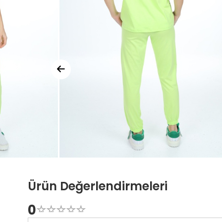
Ürün Değerlendirmeleri
0
☆
★
☆
★
☆
★
☆
★
☆
★