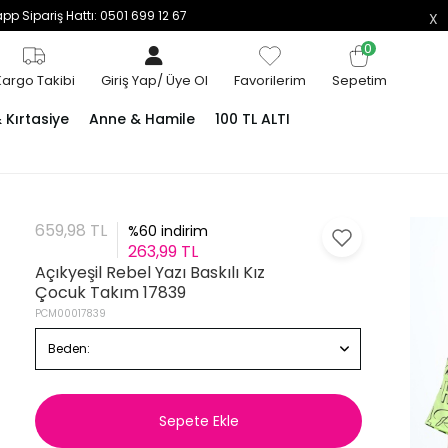
p Sipariş Hattı: 0501 699 12 67
0
Kargo Takibi
Giriş Yap
/
Üye Ol
Favorilerim
Sepetim
Kırtasiye
Anne & Hamile
100 TL ALTI
659,98 TL
%60 indirim
263,99 TL
Açıkyeşil Rebel Yazı Baskılı Kız
Çocuk Takım 17839
PCM00017839
Beden:
Sepete Ekle