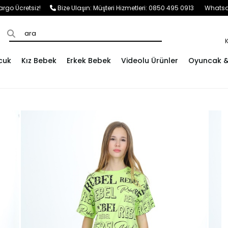
e Kargo Ücretsiz!
Bize Ulaşın:
Müşteri Hizmetleri: 0850 495 0913
Whatsap
cuk
Kız Bebek
Erkek Bebek
Videolu Ürünler
Oyuncak & 