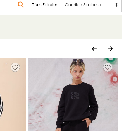
Tüm Filtreler
Önerilen Sıralama
Pemb
Kız 
%30
20