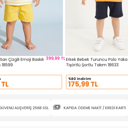
399,99 TL
arı Çizgili Emoji Baskılı
Erkek Bebek Turuncu Polo Yaka
m 18599
Tişörtlü Şortlu Takım 18633
m
%60 indirim
 TL
175,99 TL
GÜVENLİ ALIŞVERİŞ 256B SSL
KAPIDA ÖDEME NAKİT / KREDİ KARTI