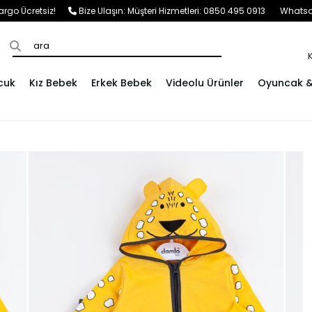
e Kargo Ücretsiz!
Bize Ulaşın:
Müşteri Hizmetleri: 0850 495 0913
Whatsap
cuk
Kız Bebek
Erkek Bebek
Videolu Ürünler
Oyuncak & 