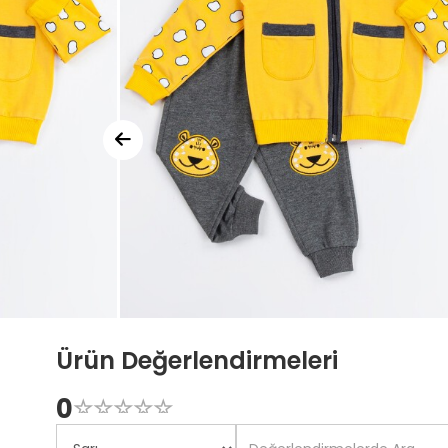
Ürün Değerlendirmeleri
0
☆
★
☆
★
☆
★
☆
★
☆
★