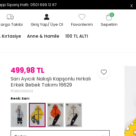
p Sipariş Hattı: 0501 699 12 67
0
Kargo Takibi
Giriş Yap
/
Üye Ol
Favorilerim
Sepetim
Kırtasiye
Anne & Hamile
100 TL ALTI
499,98 TL
Sarı Ayıcık Nakışlı Kapşonlu Hırkalı
Erkek Bebek Takımı 16629
PCM00016629
Renk: Sarı