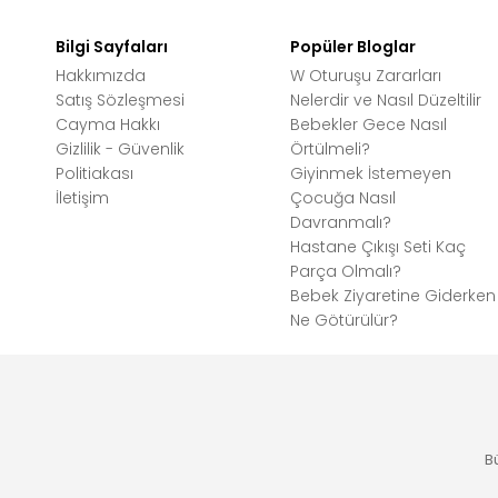
Bilgi Sayfaları
Popüler Bloglar
Hakkımızda
W Oturuşu Zararları
Satış Sözleşmesi
Nelerdir ve Nasıl Düzeltilir
Cayma Hakkı
Bebekler Gece Nasıl
Gizlilik - Güvenlik
Örtülmeli?
Politiakası
Giyinmek İstemeyen
İletişim
Çocuğa Nasıl
Davranmalı?
Hastane Çıkışı Seti Kaç
Parça Olmalı?
Bebek Ziyaretine Giderken
Ne Götürülür?
B