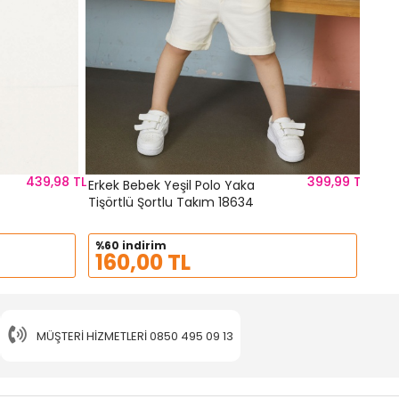
439,98 TL
399,99 TL
Erkek Bebek Yeşil Polo Yaka
Erkek
Tişörtlü Şortlu Takım 18634
Şort
%60 indirim
%60
160,00 TL
16
MÜŞTERI HIZMETLERI
0850 495 09 13