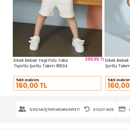
9,98 TL
399,99 TL
Erkek Bebek Yeşil Polo Yaka
Erkek Bebek S
Tişörtlü Şortlu Takım 18634
Şortlu Takı
%60 indirim
%60 indiri
160,00 TL
160,00
%100 MÜŞTERİ MEMNUNİYETİ
KOLAY İADE