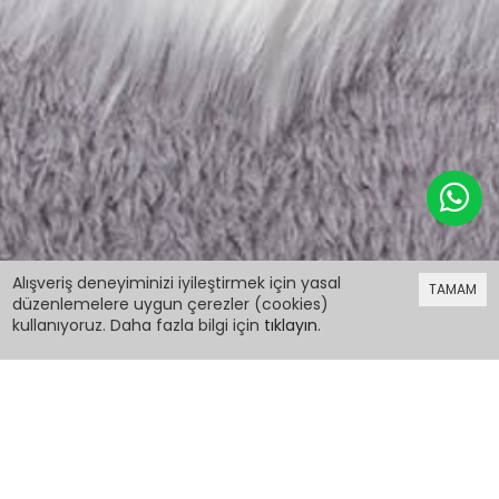
299,98 TL
Alışveriş deneyiminizi iyileştirmek için yasal
TAMAM
düzenlemelere uygun çerezler (cookies)
kullanıyoruz. Daha fazla bilgi için
tıklayın
.
299,98 TL
Sarı Ayıcıklı Kolları Volanlı Kız Çocuk Şardonlu
Sweatshirt 16979
PCM00016979