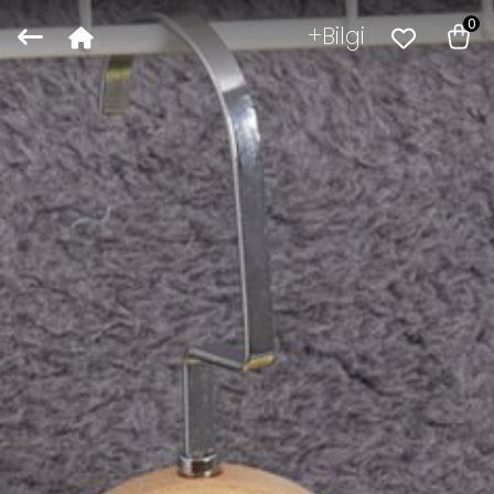
0
Bilgi