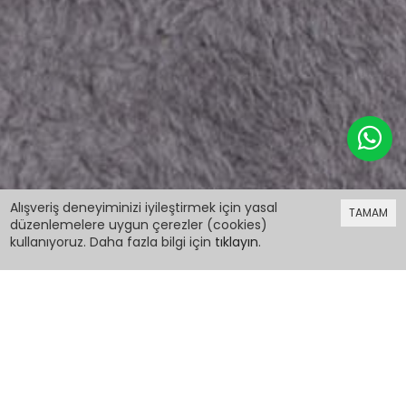
159,98 TL
Alışveriş deneyiminizi iyileştirmek için yasal
TAMAM
düzenlemelere uygun çerezler (cookies)
kullanıyoruz. Daha fazla bilgi için
tıklayın
.
159,98 TL
Sarı Tavşan Detaylı Fırfırlı Kız Çocuk T-shirt
15544
PCM00015544
Renk: Sarı