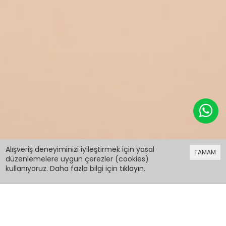
499,98 TL
Alışveriş deneyiminizi iyileştirmek için yasal
TAMAM
düzenlemelere uygun çerezler (cookies)
kullanıyoruz. Daha fazla bilgi için
tıklayın
.
499,98 TL
Sarı Yaprak Desenli Keten Gömlekli Erkek