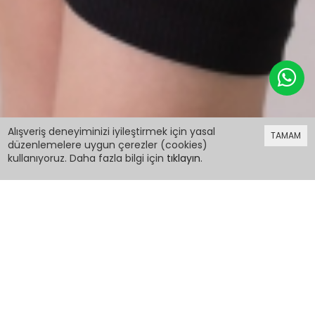
349,99 TL
Alışveriş deneyiminizi iyileştirmek için yasal
TAMAM
düzenlemelere uygun çerezler (cookies)
kullanıyoruz. Daha fazla bilgi için
tıklayın
.
349,99 TL
Siyah Kabartmalı Cool Yazılı Kapüşonlu Kız
Çocuk Sweatshirt 19698
PCM00019698
Renk: Siyah