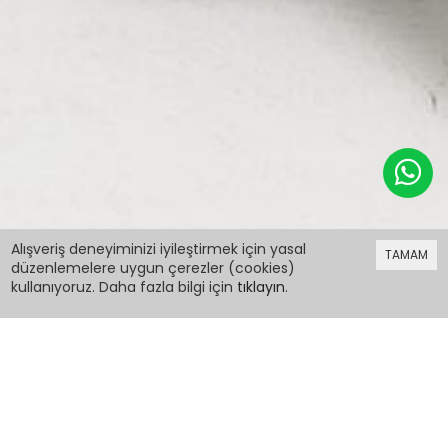
199,98 TL
Alışveriş deneyiminizi iyileştirmek için yasal
TAMAM
düzenlemelere uygun çerezler (cookies)
kullanıyoruz. Daha fazla bilgi için
tıklayın
.
199,98 TL
Siyah Sırt Baskılı Ayıcıklı Oversize Kız T-shirt
15379
PCM00015379
Renk: Siyah