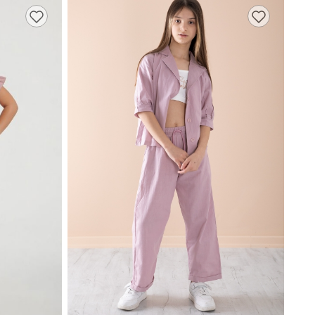
Bej K
Tayt
%60
19