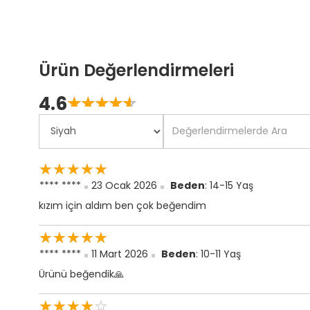
Ürün Değerlendirmeleri
4.6
☆
★
☆
★
☆
★
☆
★
☆
★
☆
★
☆
★
☆
★
☆
★
☆
★
**** ****
23 Ocak 2026
Beden
: 14-15 Yaş
kızım için aldım ben çok beğendim
☆
★
☆
★
☆
★
☆
★
☆
★
**** ****
11 Mart 2026
Beden
: 10-11 Yaş
Ürünü beğendik🙏
☆
★
☆
★
☆
★
☆
★
☆
★