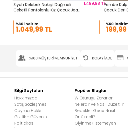
1.499,98 TL
Siyah Kelebek Nakışlı Düğmeli
Pembe Kalp Ba
Ceketli Pantolonlu Kız Çocuk Jean
Çocuk Deri E
Takım 23445
%30 indirim
%60 indiri
1.049,99 TL
199,99
%100 MÜŞTERİ MEMNUNİYETİ
KOLAY İADE
Bilgi Sayfaları
Popüler Bloglar
Hakkımızda
W Oturuşu Zararları
Satış Sözleşmesi
Nelerdir ve Nasıl Düzeltilir
Cayma Hakkı
Bebekler Gece Nasıl
Gizlilik - Güvenlik
Örtülmeli?
Politiakası
Giyinmek İstemeyen