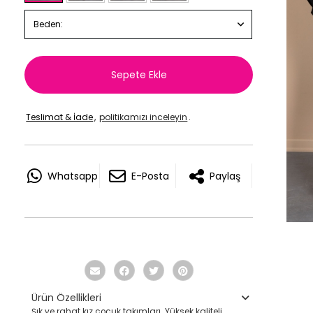
Beden:
Sepete Ekle
Teslimat & İade
,
politikamızı inceleyin
.
Whatsapp
E-Posta
Paylaş
Ürün Özellikleri
Şık ve rahat kız çocuk takımları. Yüksek kaliteli