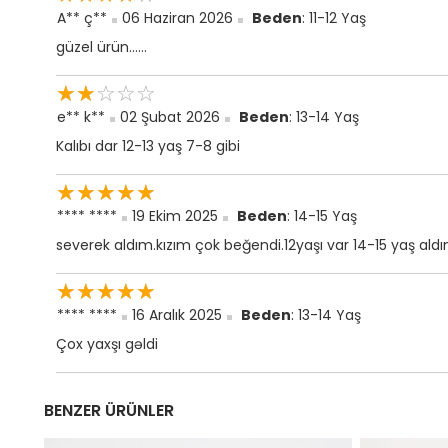
A** ç**
06 Haziran 2026
Beden
: 11-12 Yaş
güzel ürün......
☆
★
☆
★
☆
★
☆
★
☆
★
e** k**
02 Şubat 2026
Beden
: 13-14 Yaş
Kalıbı dar 12-13 yaş 7-8 gibi
☆
★
☆
★
☆
★
☆
★
☆
★
**** ****
19 Ekim 2025
Beden
: 14-15 Yaş
severek aldım.kızım çok beğendi.12yaşı var 14-15 yaş ald
☆
★
☆
★
☆
★
☆
★
☆
★
**** ****
16 Aralık 2025
Beden
: 13-14 Yaş
Çox yaxşı gəldi
BENZER ÜRÜNLER