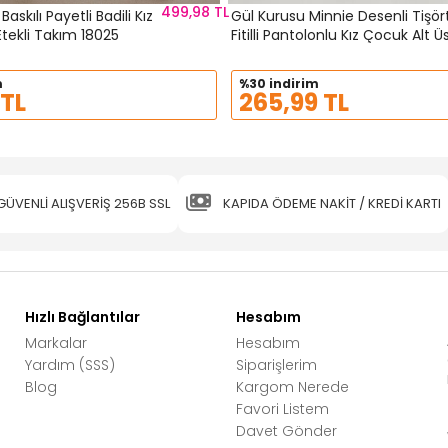
499,98 TL
skılı Payetli Badili Kız
Gül Kurusu Minnie Desenli Tişör
tekli Takım 18025
Fitilli Pantolonlu Kız Çocuk Alt Ü
Takım 23835
m
%30 indirim
 TL
265,99 TL
GÜVENLİ ALIŞVERİŞ 256B SSL
KAPIDA ÖDEME NAKİT / KREDİ KARTI
Hızlı Bağlantılar
Hesabım
Markalar
Hesabım
Yardım (SSS)
Siparişlerim
Blog
Kargom Nerede
Favori Listem
Davet Gönder