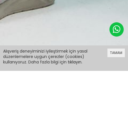
379,98 TL
Alışveriş deneyiminizi iyileştirmek için yasal
TAMAM
düzenlemelere uygun çerezler (cookies)
kullanıyoruz. Daha fazla bilgi için
tıklayın
.
379,98 TL
Somon Yazı Baskılı Kız Çocuk Alt Üst Takım
15165
PCM00015165
Renk: Somon