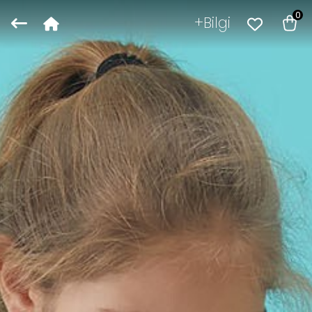
0
Bilgi