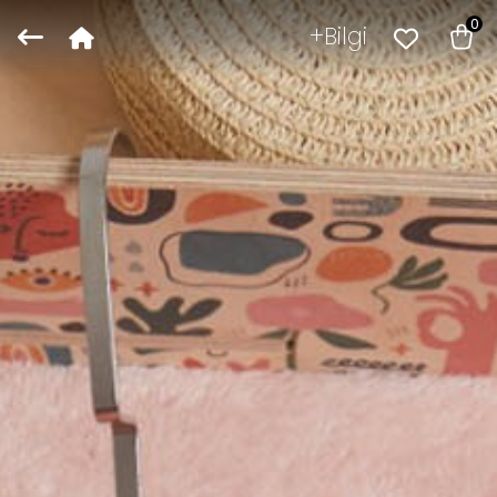
0
Bilgi