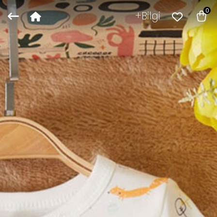
0
Bilgi