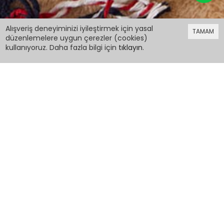
479,99 TL
Alışveriş deneyiminizi iyileştirmek için yasal
TAMAM
düzenlemelere uygun çerezler (cookies)
kullanıyoruz. Daha fazla bilgi için
tıklayın
.
479,99 TL
Turuncu Sincap Baskılı Badili Kız Bebek 3lü Zıbın
Takımı 17517
PCM00017517
Renk: Turuncu
Beden: