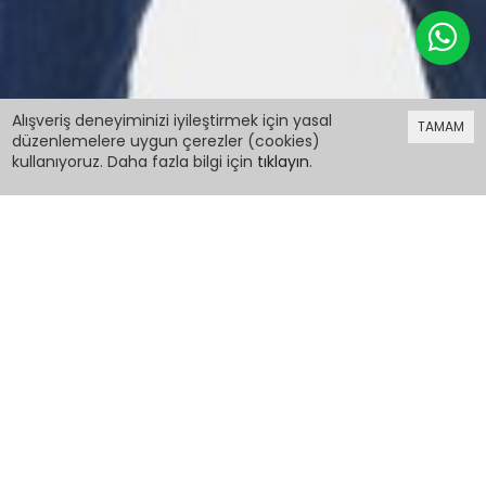
249,98 TL
Alışveriş deneyiminizi iyileştirmek için yasal
TAMAM
düzenlemelere uygun çerezler (cookies)
kullanıyoruz. Daha fazla bilgi için
tıklayın
.
249,98 TL
Unisex Baskılı Sweatshirt 10-16 Yaş 13674
PCM00013674
Renk:
Beden:
Geçici olarak stoklarımızda bulunmamaktadır.
Hatırlatma Talebi Ekle