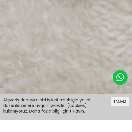
69,98 TL
Alışveriş deneyiminizi iyileştirmek için yasal
TAMAM
düzenlemelere uygun çerezler (cookies)
kullanıyoruz. Daha fazla bilgi için
tıklayın
.
69,98 TL