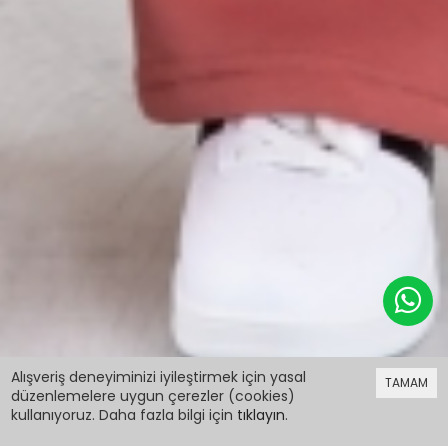
599,98 TL
%30 indirim
Alışveriş deneyiminizi iyileştirmek için yasal
TAMAM
419,99 TL
düzenlemelere uygun çerezler (cookies)
kullanıyoruz. Daha fazla bilgi için
tıklayın
.