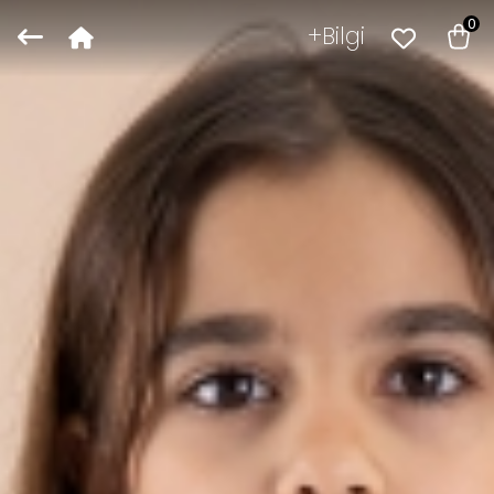
0
Bilgi