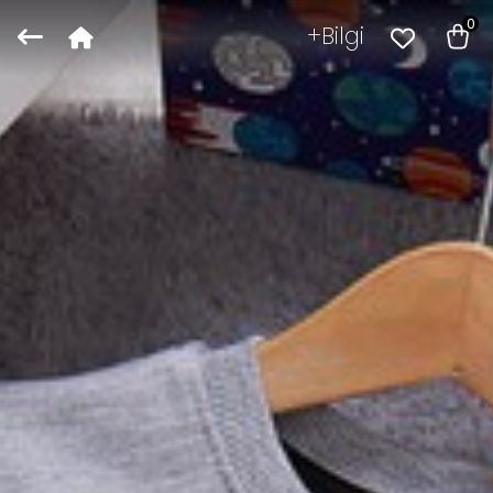
0
Bilgi