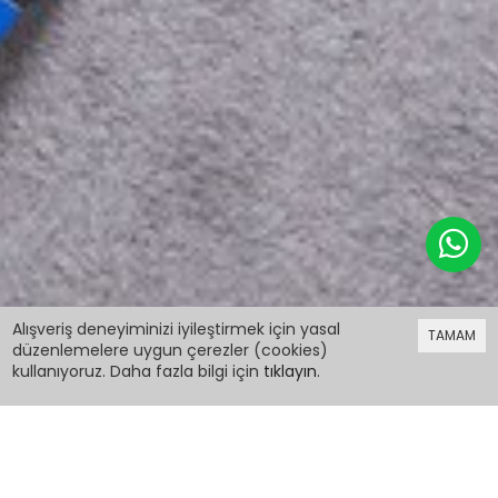
399,98 TL
Alışveriş deneyiminizi iyileştirmek için yasal
TAMAM
düzenlemelere uygun çerezler (cookies)
kullanıyoruz. Daha fazla bilgi için
tıklayın
.
399,98 TL
Yazı Baskılı Kanguru Cepli Mavi Erkek Çocuk