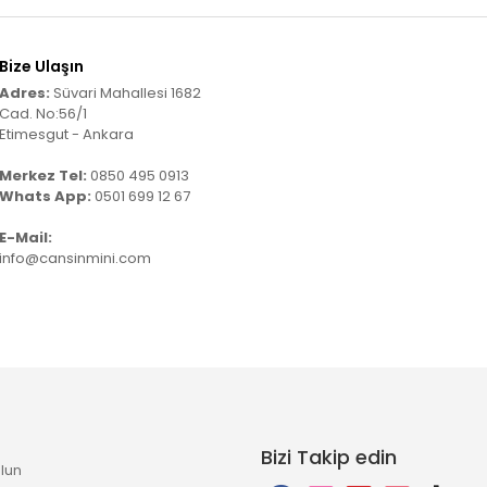
Bize Ulaşın
Adres:
Süvari Mahallesi 1682
Cad. No:56/1
Etimesgut - Ankara
Merkez Tel:
0850 495 0913
Whats App:
0501 699 12 67
E-Mail:
info@cansinmini.com
Bizi Takip edin
lun