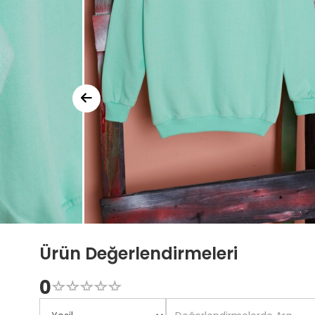
Ürün Değerlendirmeleri
0
☆
★
☆
★
☆
★
☆
★
☆
★