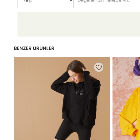
BENZER ÜRÜNLER
9,98 TL