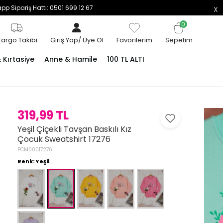
p Sipariş Hattı: 0501 699 12 67
0
Kargo Takibi
Giriş Yap
/
Üye Ol
Favorilerim
Sepetim
Kırtasiye
Anne & Hamile
100 TL ALTI
319,99 TL
Yeşil Çiçekli Tavşan Baskılı Kız
Çocuk Sweatshirt 17276
PCM00017276
Renk: Yeşil