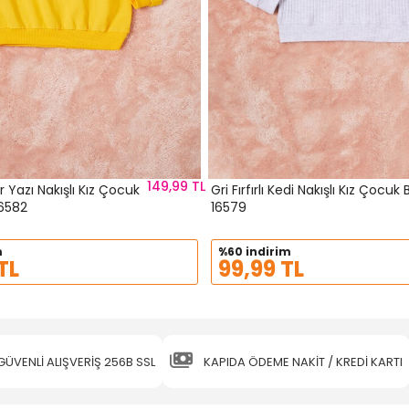
149,99 TL
Yazı Nakışlı Kız Çocuk
Gri Fırfırlı Kedi Nakışlı Kız Çocuk 
16582
16579
m
%60 indirim
TL
99,99 TL
GÜVENLİ ALIŞVERİŞ 256B SSL
KAPIDA ÖDEME NAKİT / KREDİ KARTI