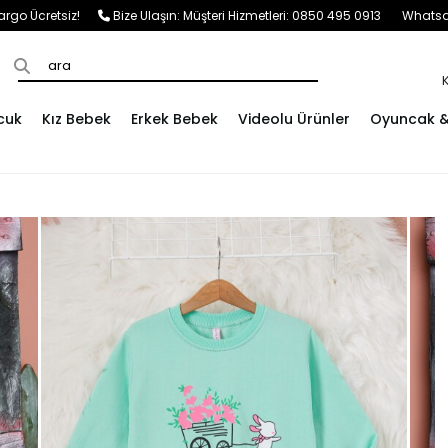
e Kargo Ücretsiz!
Bize Ulaşın:
Müşteri Hizmetleri: 0850 495 0913
Whatsap
cuk
Kız Bebek
Erkek Bebek
Videolu Ürünler
Oyuncak & 