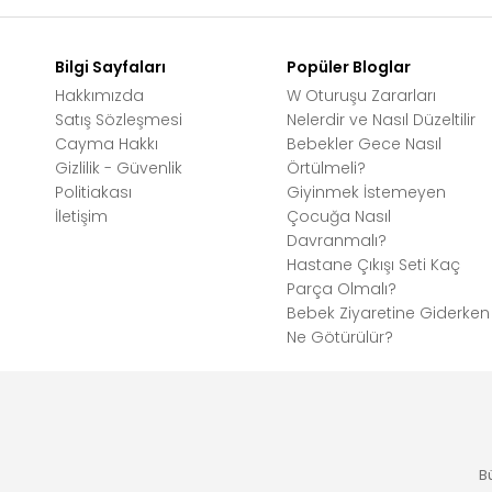
Bilgi Sayfaları
Popüler Bloglar
Hakkımızda
W Oturuşu Zararları
Satış Sözleşmesi
Nelerdir ve Nasıl Düzeltilir
Cayma Hakkı
Bebekler Gece Nasıl
Gizlilik - Güvenlik
Örtülmeli?
Politiakası
Giyinmek İstemeyen
İletişim
Çocuğa Nasıl
Davranmalı?
Hastane Çıkışı Seti Kaç
Parça Olmalı?
Bebek Ziyaretine Giderken
Ne Götürülür?
B