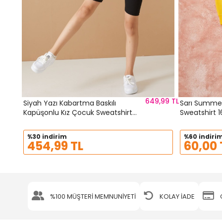
649,99 TL
Siyah Yazı Kabartma Baskılı
Sarı Summer 
Kapüşonlu Kız Çocuk Sweatshirt
Sweatshirt 
19309
%30 indirim
%60 indiri
454,99 TL
60,00 
%100 MÜŞTERİ MEMNUNİYETİ
KOLAY İADE