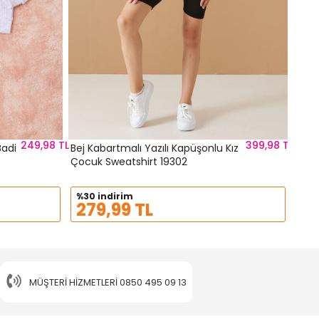
249,98 TL
399,98 TL
Badi
Bej Kabartmalı Yazılı Kapüşonlu Kız
Çocuk Sweatshirt 19302
%30 indirim
279,99 TL
MÜŞTERI HIZMETLERI
0850 495 09 13