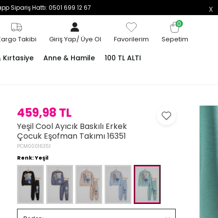
p Sipariş Hattı: 0501 699 12 67
0
Kargo Takibi
Giriş Yap
/
Üye Ol
Favorilerim
Sepetim
Kırtasiye
Anne & Hamile
100 TL ALTI
459,98 TL
Yeşil Cool Ayıcık Baskılı Erkek
Çocuk Eşofman Takımı 16351
PCM00016351
Renk: Yeşil