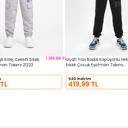
1.199,98 TL
şlı Kolej Ceketli Erkek
Siyah Yazı Baskılı Kapüşonlu Hırk
man Takımı 21223
Erkek Çocuk Eşofman Takımı
19226
m
%30 indirim
 TL
419,99 TL