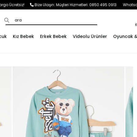
e Kargo Ücretsiz!
Bize Ulaşın:
Müşteri Hizmetleri: 0850 495 0913
Whatsap
cuk
Kız Bebek
Erkek Bebek
Videolu Ürünler
Oyuncak & 