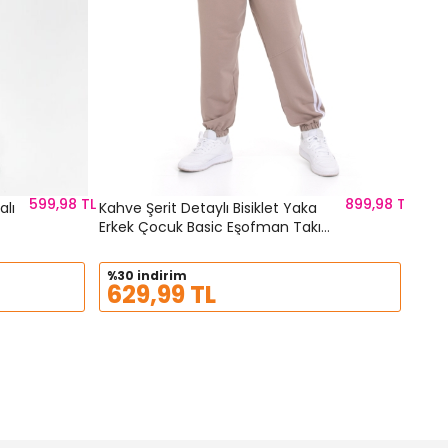
599,98 TL
899,98 TL
alı
Kahve Şerit Detaylı Bisiklet Yaka
Erkek Çocuk Basic Eşofman Takımı
21261
%30 indirim
629,99 TL