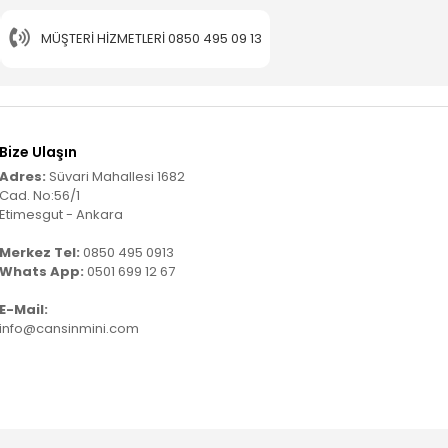
MÜŞTERI HIZMETLERI
0850 495 09 13
Bize Ulaşın
Adres:
Süvari Mahallesi 1682
Cad. No:56/1
Etimesgut - Ankara
Merkez Tel:
0850 495 0913
Whats App:
0501 699 12 67
E-Mail:
info@cansinmini.com