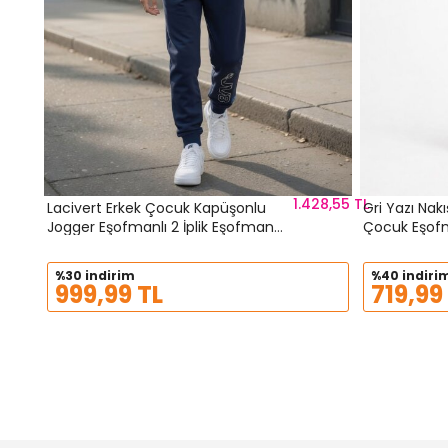
1.428,55 TL
Lacivert Erkek Çocuk Kapüşonlu
Gri Yazı Nakı
Jogger Eşofmanlı 2 İplik Eşofman
Çocuk Eşof
Takımı 24613
%30 indirim
%40 indiri
999,99 TL
719,99