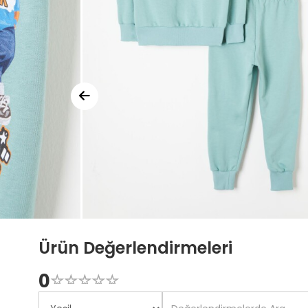
Ürün Değerlendirmeleri
0
☆
★
☆
★
☆
★
☆
★
☆
★