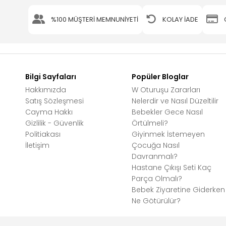
%100 MÜŞTERİ MEMNUNİYETİ
KOLAY İADE
Bilgi Sayfaları
Popüler Bloglar
Hakkımızda
W Oturuşu Zararları
Satış Sözleşmesi
Nelerdir ve Nasıl Düzeltilir
Cayma Hakkı
Bebekler Gece Nasıl
Gizlilik - Güvenlik
Örtülmeli?
Politiakası
Giyinmek İstemeyen
İletişim
Çocuğa Nasıl
Davranmalı?
Hastane Çıkışı Seti Kaç
Parça Olmalı?
Bebek Ziyaretine Giderken
Ne Götürülür?