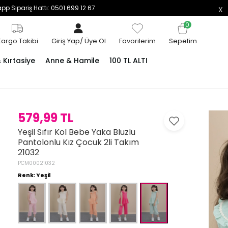
p Sipariş Hattı: 0501 699 12 67
0
Kargo Takibi
Giriş Yap
/
Üye Ol
Favorilerim
Sepetim
Kırtasiye
Anne & Hamile
100 TL ALTI
579,99 TL
Yeşil Sıfır Kol Bebe Yaka Bluzlu
Pantolonlu Kız Çocuk 2li Takım
21032
PCM00021032
Renk: Yeşil