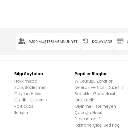
%100 MÜŞTERİ MEMNUNİYETİ
KOLAY İADE
Bilgi Sayfaları
Popüler Bloglar
Hakkımızda
W Oturuşu Zararları
Satış Sözleşmesi
Nelerdir ve Nasıl Düzeltilir
Cayma Hakkı
Bebekler Gece Nasıl
Gizlilik - Güvenlik
Örtülmeli?
Politiakası
Giyinmek İstemeyen
İletişim
Çocuğa Nasıl
Davranmalı?
Hastane Çıkışı Seti Kaç