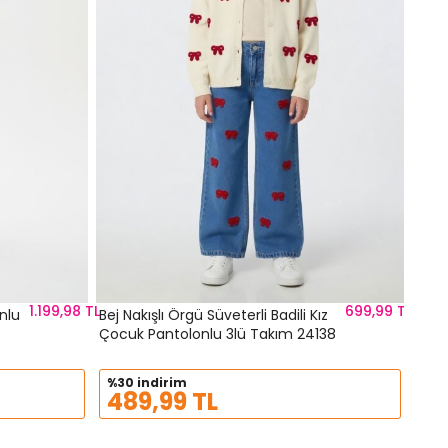
1.199,98 TL
699,99 TL
Bej Nakışlı Örgü Süveterli Badili Kız
Çocuk Pantolonlu 3lü Takım 24138
%30 indirim
489,99 TL
Siya
Paça
3lü 