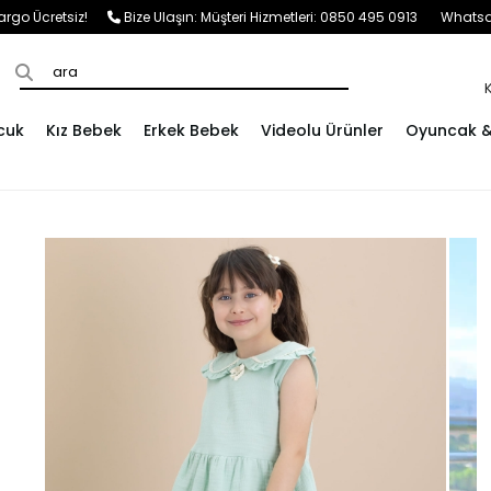
e Kargo Ücretsiz!
Bize Ulaşın:
Müşteri Hizmetleri: 0850 495 0913
Whatsap
cuk
Kız Bebek
Erkek Bebek
Videolu Ürünler
Oyuncak & 