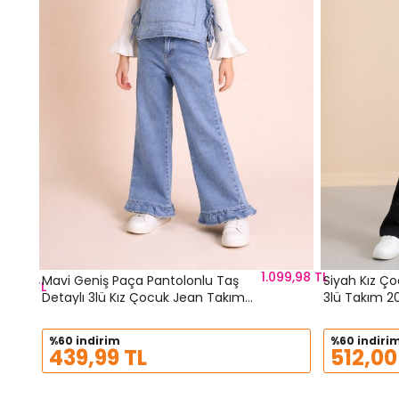
1.099,98 TL
Mavi Geniş Paça Pantolonlu Taş
Siyah Kız Ço
99,98 TL
Detaylı 3lü Kız Çocuk Jean Takım
3lü Takım 2
23740
%60 indirim
%60 indiri
439,99 TL
512,00