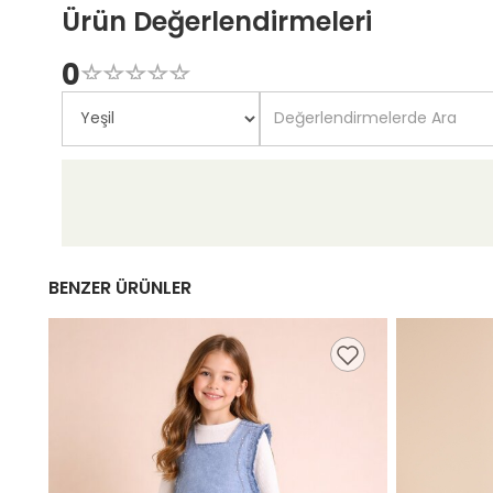
Ürün Değerlendirmeleri
0
☆
★
☆
★
☆
★
☆
★
☆
★
BENZER ÜRÜNLER