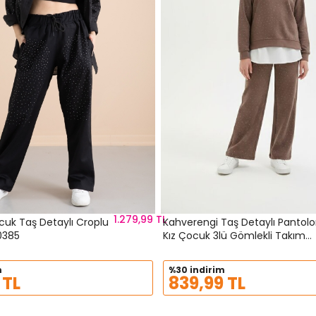
1.279,99 TL
cuk Taş Detaylı Croplu
Kahverengi Taş Detaylı Pantolonlu
0385
Kız Çocuk 3lü Gömlekli Takım
23626
m
%30 indirim
 TL
839,99 TL