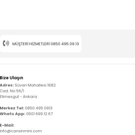
%30
1.
MÜŞTERI HIZMETLERI
0850 495 09 13
Bize Ulaşın
Adres:
Süvari Mahallesi 1682
Cad. No:56/1
Etimesgut - Ankara
Merkez Tel:
0850 495 0913
Whats App:
0501 699 12 67
E-Mail:
info@cansinmini.com