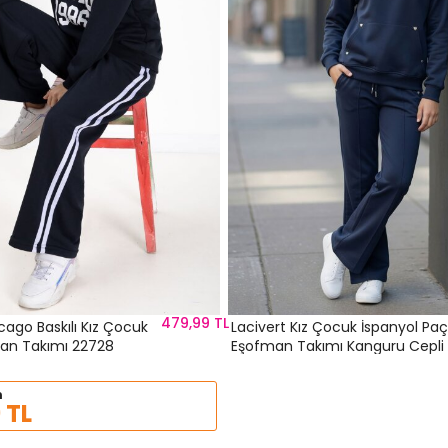
479,99 TL
cago Baskılı Kız Çocuk
Lacivert Kız Çocuk İspanyol Pa
Şeritli Eşofman Takımı 22728
Eşofman Takımı Kanguru Cepli 
Üst Takım 24621
m
 TL