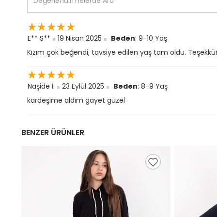
☆
★
☆
★
☆
★
☆
★
☆
★
E** S**
19 Nisan 2025
Beden
: 9-10 Yaş
Kızım çok beğendi, tavsiye edilen yaş tam oldu. Teşekkür
☆
★
☆
★
☆
★
☆
★
☆
★
Naşide İ.
23 Eylül 2025
Beden
: 8-9 Yaş
kardeşime aldım gayet güzel
BENZER ÜRÜNLER
,98 TL