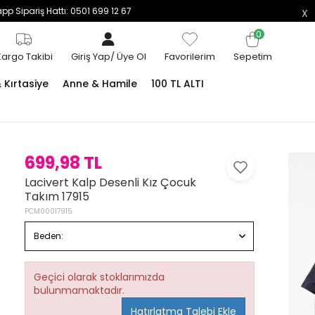
p Sipariş Hattı: 0501 699 12 67
0
Kargo Takibi
Giriş Yap
/
Üye Ol
Favorilerim
Sepetim
Kırtasiye
Anne & Hamile
100 TL ALTI
699,98 TL
Lacivert Kalp Desenli Kız Çocuk
Takım 17915
PCM00017915
Beden:
Geçici olarak stoklarımızda
bulunmamaktadır.
Hatırlatma Talebi Ekle