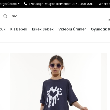
e Kargo Ücretsiz!
Bize Ulaşın:
Müşteri Hizmetleri: 0850 495 0913
Whatsap
cuk
Kız Bebek
Erkek Bebek
Videolu Ürünler
Oyuncak & 