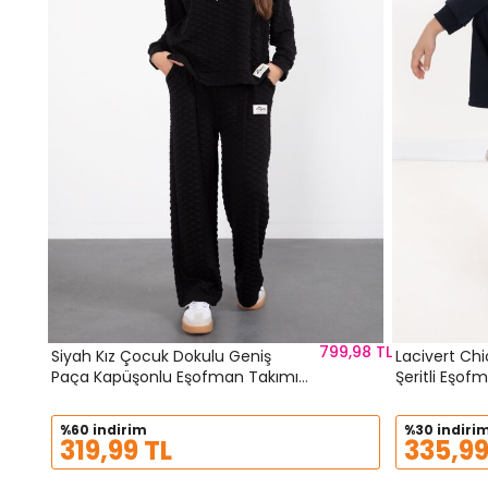
799,98 TL
Siyah Kız Çocuk Dokulu Geniş
Lacivert Chi
Paça Kapüşonlu Eşofman Takımı
23301
%60 indirim
%30 indiri
319,99 TL
335,99