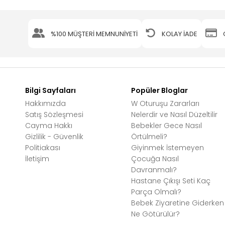
%100 MÜŞTERİ MEMNUNİYETİ
KOLAY İADE
Bilgi Sayfaları
Popüler Bloglar
Hakkımızda
W Oturuşu Zararları
Satış Sözleşmesi
Nelerdir ve Nasıl Düzeltilir
Cayma Hakkı
Bebekler Gece Nasıl
Gizlilik - Güvenlik
Örtülmeli?
Politiakası
Giyinmek İstemeyen
İletişim
Çocuğa Nasıl
Davranmalı?
Hastane Çıkışı Seti Kaç
Parça Olmalı?
Bebek Ziyaretine Giderken
Ne Götürülür?