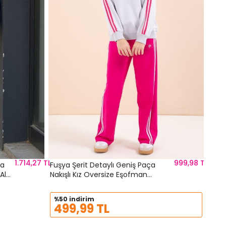
%40
47
1.714,27 TL
999,98 TL
ça
Fuşya Şerit Detaylı Geniş Paça
Alt
Nakışlı Kız Oversize Eşofman
Takımı 23457
%50 indirim
499,99 TL