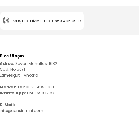
MÜŞTERI HIZMETLERI
0850 495 09 13
Bize Ulaşın
Adres:
Süvari Mahallesi 1682
Cad. No:56/1
Etimesgut - Ankara
Merkez Tel:
0850 495 0913
Whats App:
0501 699 12 67
E-Mail:
info@cansinmini.com