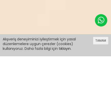
519,99 TL
Alışveriş deneyiminizi iyileştirmek için yasal
TAMAM
düzenlemelere uygun çerezler (cookies)
kullanıyoruz. Daha fazla bilgi için
tıklayın
.
519,99 TL
Siyah Erkek Çocuk Duble Paça Beli Lastikli Basic
Kumaş Pantolon 21420
PCM00021420
Renk: Siyah