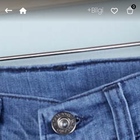
0
Bilgi